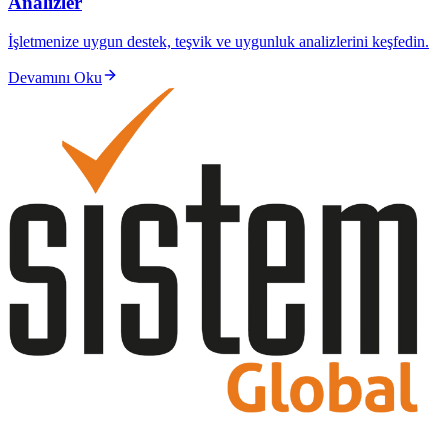
Analizler
İşletmenize uygun destek, teşvik ve uygunluk analizlerini keşfedin.
Devamını Oku