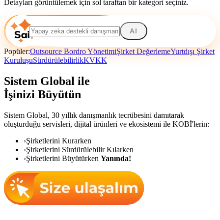
Detayları görüntülemek için sol taraftan bir kategori seçiniz.
AI
Popüler:
Outsource Bordro Yönetimi
Şirket Değerleme
Yurtdışı Şirket
Kuruluşu
Sürdürülebilirlik
KVKK
Sistem Global ile
İşinizi Büyütün
Sistem Global,
30 yıllık danışmanlık tecrübesini damıtarak
oluşturduğu servisleri, dijital ürünleri ve ekosistemi ile KOBİ'lerin:
›
Şirketlerini Kurarken
›
Şirketlerini Sürdürülebilir Kılarken
›
Şirketlerini Büyütürken
Yanında!