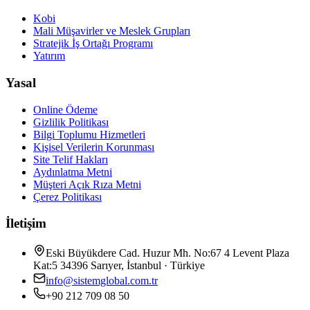
Kobi
Mali Müşavirler ve Meslek Grupları
Stratejik İş Ortağı Programı
Yatırım
Yasal
Online Ödeme
Gizlilik Politikası
Bilgi Toplumu Hizmetleri
Kişisel Verilerin Korunması
Site Telif Hakları
Aydınlatma Metni
Müşteri Açık Rıza Metni
Çerez Politikası
İletişim
Eski Büyükdere Cad. Huzur Mh. No:67 4 Levent Plaza
Kat:5 34396 Sarıyer, İstanbul · Türkiye
info@sistemglobal.com.tr
+90 212 709 08 50