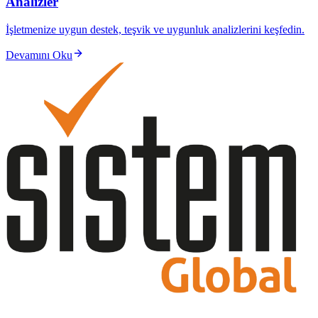
Analizler
İşletmenize uygun destek, teşvik ve uygunluk analizlerini keşfedin.
Devamını Oku