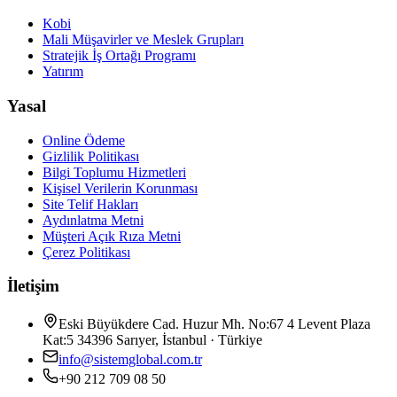
Kobi
Mali Müşavirler ve Meslek Grupları
Stratejik İş Ortağı Programı
Yatırım
Yasal
Online Ödeme
Gizlilik Politikası
Bilgi Toplumu Hizmetleri
Kişisel Verilerin Korunması
Site Telif Hakları
Aydınlatma Metni
Müşteri Açık Rıza Metni
Çerez Politikası
İletişim
Eski Büyükdere Cad. Huzur Mh. No:67 4 Levent Plaza
Kat:5 34396 Sarıyer, İstanbul · Türkiye
info@sistemglobal.com.tr
+90 212 709 08 50