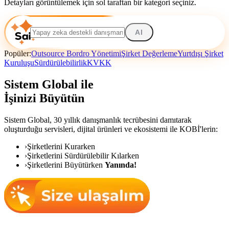
Detayları görüntülemek için sol taraftan bir kategori seçiniz.
AI
Popüler:
Outsource Bordro Yönetimi
Şirket Değerleme
Yurtdışı Şirket
Kuruluşu
Sürdürülebilirlik
KVKK
Sistem Global ile
İşinizi Büyütün
Sistem Global,
30 yıllık danışmanlık tecrübesini damıtarak
oluşturduğu servisleri, dijital ürünleri ve ekosistemi ile KOBİ'lerin:
›
Şirketlerini Kurarken
›
Şirketlerini Sürdürülebilir Kılarken
›
Şirketlerini Büyütürken
Yanında!