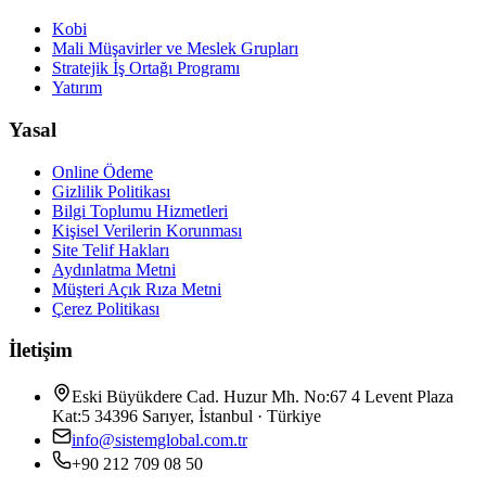
Kobi
Mali Müşavirler ve Meslek Grupları
Stratejik İş Ortağı Programı
Yatırım
Yasal
Online Ödeme
Gizlilik Politikası
Bilgi Toplumu Hizmetleri
Kişisel Verilerin Korunması
Site Telif Hakları
Aydınlatma Metni
Müşteri Açık Rıza Metni
Çerez Politikası
İletişim
Eski Büyükdere Cad. Huzur Mh. No:67 4 Levent Plaza
Kat:5 34396 Sarıyer, İstanbul · Türkiye
info@sistemglobal.com.tr
+90 212 709 08 50