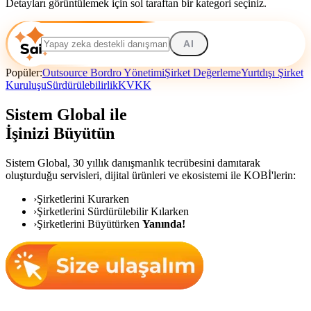
Detayları görüntülemek için sol taraftan bir kategori seçiniz.
AI
Popüler:
Outsource Bordro Yönetimi
Şirket Değerleme
Yurtdışı Şirket
Kuruluşu
Sürdürülebilirlik
KVKK
Sistem Global ile
İşinizi Büyütün
Sistem Global,
30 yıllık danışmanlık tecrübesini damıtarak
oluşturduğu servisleri, dijital ürünleri ve ekosistemi ile KOBİ'lerin:
›
Şirketlerini Kurarken
›
Şirketlerini Sürdürülebilir Kılarken
›
Şirketlerini Büyütürken
Yanında!