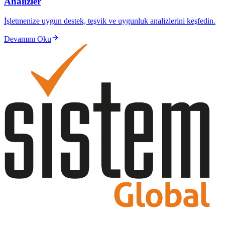
Analizler
İşletmenize uygun destek, teşvik ve uygunluk analizlerini keşfedin.
Devamını Oku