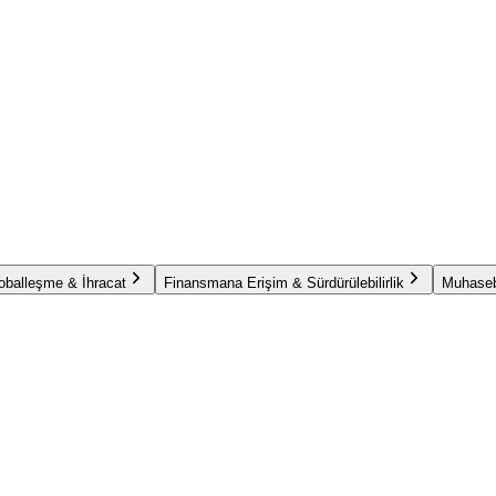
oballeşme & İhracat
Finansmana Erişim & Sürdürülebilirlik
Muhaseb