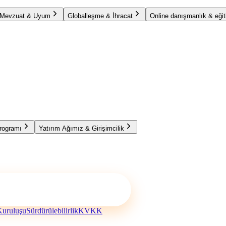
Mevzuat & Uyum
Globalleşme & İhracat
Online danışmanlık & eğit
Programı
Yatırım Ağımız & Girişimcilik
 Kuruluşu
Sürdürülebilirlik
KVKK