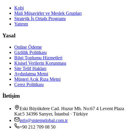
Kobi
Mali Müşavirler ve Meslek Grupları
Stratejik İş Ortağı Programı
Yatırım
Yasal
Online Ödeme
Gizlilik Politikası
Bilgi Toplumu Hizmetleri
Kişisel Verilerin Korunması
Site Telif Hakları
Aydınlatma Metni
Müşteri Açık Rıza Metni
Çerez Politikası
İletişim
Eski Büyükdere Cad. Huzur Mh. No:67 4 Levent Plaza
Kat:5 34396 Sarıyer, İstanbul · Türkiye
info@sistemglobal.com.tr
+90 212 709 08 50