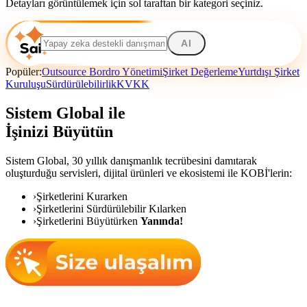
Detayları görüntülemek için sol taraftan bir kategori seçiniz.
AI
Popüler:
Outsource Bordro Yönetimi
Şirket Değerleme
Yurtdışı Şirket
Kuruluşu
Sürdürülebilirlik
KVKK
Sistem Global ile
İşinizi Büyütün
Sistem Global,
30 yıllık danışmanlık tecrübesini damıtarak
oluşturduğu servisleri, dijital ürünleri ve ekosistemi ile KOBİ'lerin:
›
Şirketlerini Kurarken
›
Şirketlerini Sürdürülebilir Kılarken
›
Şirketlerini Büyütürken
Yanında!