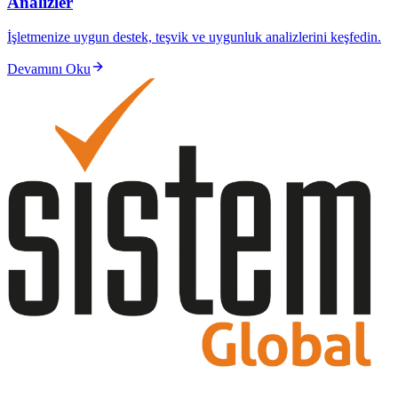
Analizler
İşletmenize uygun destek, teşvik ve uygunluk analizlerini keşfedin.
Devamını Oku