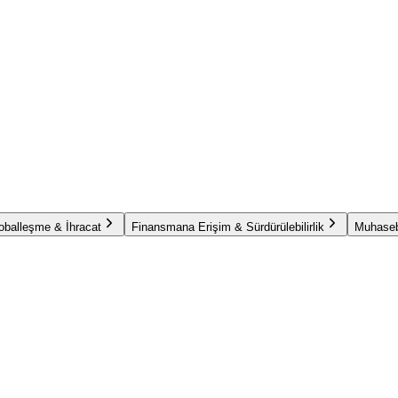
oballeşme & İhracat
Finansmana Erişim & Sürdürülebilirlik
Muhaseb