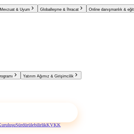
Mevzuat & Uyum
Globalleşme & İhracat
Online danışmanlık & eğit
Programı
Yatırım Ağımız & Girişimcilik
 Kuruluşu
Sürdürülebilirlik
KVKK