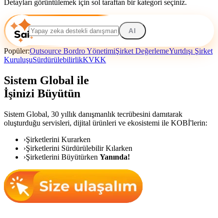
Detayları görüntülemek için sol taraftan bir kategori seçiniz.
AI
Popüler:
Outsource Bordro Yönetimi
Şirket Değerleme
Yurtdışı Şirket
Kuruluşu
Sürdürülebilirlik
KVKK
Sistem Global ile
İşinizi Büyütün
Sistem Global,
30 yıllık danışmanlık tecrübesini damıtarak
oluşturduğu servisleri, dijital ürünleri ve ekosistemi ile KOBİ'lerin:
›
Şirketlerini Kurarken
›
Şirketlerini Sürdürülebilir Kılarken
›
Şirketlerini Büyütürken
Yanında!