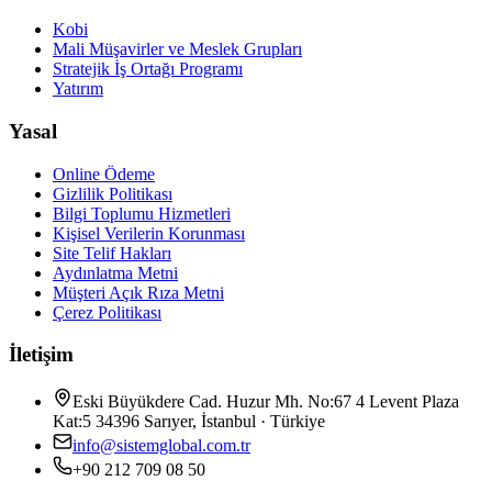
Kobi
Mali Müşavirler ve Meslek Grupları
Stratejik İş Ortağı Programı
Yatırım
Yasal
Online Ödeme
Gizlilik Politikası
Bilgi Toplumu Hizmetleri
Kişisel Verilerin Korunması
Site Telif Hakları
Aydınlatma Metni
Müşteri Açık Rıza Metni
Çerez Politikası
İletişim
Eski Büyükdere Cad. Huzur Mh. No:67 4 Levent Plaza
Kat:5 34396 Sarıyer, İstanbul · Türkiye
info@sistemglobal.com.tr
+90 212 709 08 50