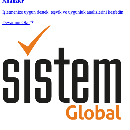
Analizler
İşletmenize uygun destek, teşvik ve uygunluk analizlerini keşfedin.
Devamını Oku