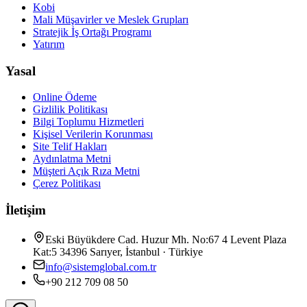
Kobi
Mali Müşavirler ve Meslek Grupları
Stratejik İş Ortağı Programı
Yatırım
Yasal
Online Ödeme
Gizlilik Politikası
Bilgi Toplumu Hizmetleri
Kişisel Verilerin Korunması
Site Telif Hakları
Aydınlatma Metni
Müşteri Açık Rıza Metni
Çerez Politikası
İletişim
Eski Büyükdere Cad. Huzur Mh. No:67 4 Levent Plaza
Kat:5 34396 Sarıyer, İstanbul · Türkiye
info@sistemglobal.com.tr
+90 212 709 08 50