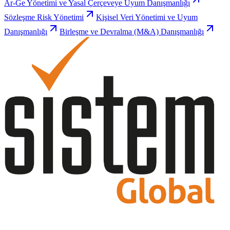
Ar-Ge Yönetimi ve Yasal Çerçeveye Uyum Danışmanlığı
Sözleşme Risk Yönetimi
Kişisel Veri Yönetimi ve Uyum
Danışmanlığı
Birleşme ve Devralma (M&A) Danışmanlığı