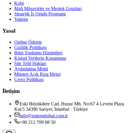
Kobi
Mali Müşavirler ve Meslek Grupları
Stratejik İş Ortağı Programı
Yatırım
Yasal
Online Ödeme
Gizlilik Politikası
Bilgi Toplumu Hizmetleri
Kişisel Verilerin Korunması
Site Telif Hakları
Aydınlatma Metni
Müşteri Açık Rıza Metni
Çerez Politikası
İletişim
Eski Büyükdere Cad. Huzur Mh. No:67 4 Levent Plaza
Kat:5 34396 Sarıyer, İstanbul · Türkiye
info@sistemglobal.com.tr
+90 212 709 08 50