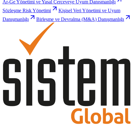
Ar-Ge Yönetimi ve Yasal Çerçeveye Uyum Danışmanlığı
Sözleşme Risk Yönetimi
Kişisel Veri Yönetimi ve Uyum
Danışmanlığı
Birleşme ve Devralma (M&A) Danışmanlığı