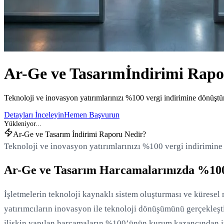
Ar-Ge ve Tasarım
İndirimi Rap
Teknoloji ve inovasyon yatırımlarınızı %100 vergi indirimine dönüşt
Detayları İnceleyin
Hemen Başvurun
Ar-Ge ve Tasarım İndirimi Raporu Nedir?
Teknoloji ve inovasyon yatırımlarınızı %100 vergi indirimin
Ar-Ge ve Tasarım Harcamalarınızda %100
İşletmelerin teknoloji kaynaklı sistem oluşturması ve küresel 
yatırımcıların inovasyon ile teknoloji dönüşümünü gerçekleşti
ilişkin yapılan harcamaların %100’ünün kurum kazancından indi