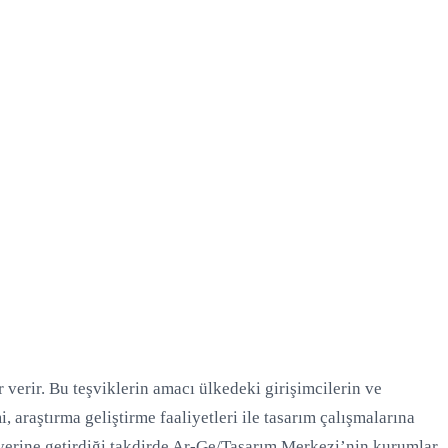
 verir. Bu teşviklerin amacı ülkedeki girişimcilerin ve
araştırma geliştirme faaliyetleri ile tasarım çalışmalarına
ı yerine getirdiği takdirde Ar-Ge/Tasarım Merkezi’nin kurumlar