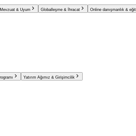
Mevzuat & Uyum
Globalleşme & İhracat
Online danışmanlık & eğit
Programı
Yatırım Ağımız & Girişimcilik