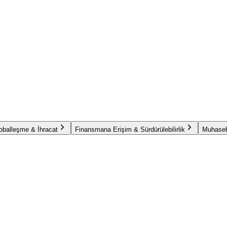
oballeşme & İhracat
Finansmana Erişim & Sürdürülebilirlik
Muhaseb