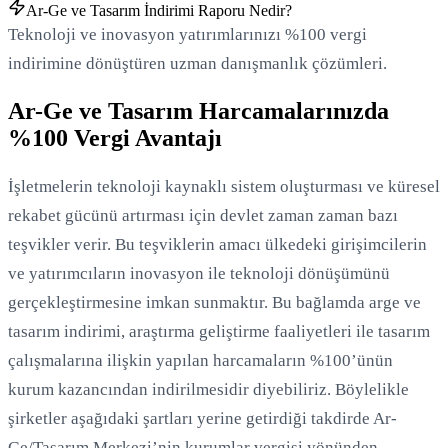
Ar-Ge ve Tasarım İndirimi Raporu Nedir?
Teknoloji ve inovasyon yatırımlarınızı %100 vergi
indirimine dönüştüren uzman danışmanlık çözümleri.
Ar-Ge ve Tasarım Harcamalarınızda
%100 Vergi Avantajı
İşletmelerin teknoloji kaynaklı sistem oluşturması ve küresel
rekabet gücünü artırması için devlet zaman zaman bazı
teşvikler verir. Bu teşviklerin amacı ülkedeki girişimcilerin
ve yatırımcıların inovasyon ile teknoloji dönüşümünü
gerçekleştirmesine imkan sunmaktır. Bu bağlamda arge ve
tasarım indirimi, araştırma geliştirme faaliyetleri ile tasarım
Yükleniyor...
çalışmalarına ilişkin yapılan harcamaların %100’ünün
kurum kazancından indirilmesidir diyebiliriz. Böylelikle
şirketler aşağıdaki şartları yerine getirdiği takdirde Ar-
Ge/Tasarım Merkezi’nin kurumlar vergisi yönünden