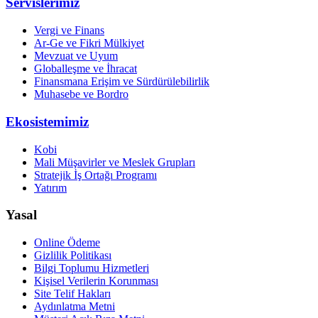
Servislerimiz
Vergi ve Finans
Ar-Ge ve Fikri Mülkiyet
Mevzuat ve Uyum
Globalleşme ve İhracat
Finansmana Erişim ve Sürdürülebilirlik
Muhasebe ve Bordro
Ekosistemimiz
Kobi
Mali Müşavirler ve Meslek Grupları
Stratejik İş Ortağı Programı
Yatırım
Yasal
Online Ödeme
Gizlilik Politikası
Bilgi Toplumu Hizmetleri
Kişisel Verilerin Korunması
Site Telif Hakları
Aydınlatma Metni