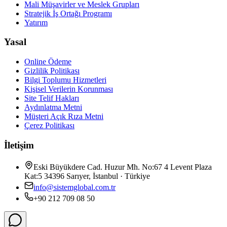
Mali Müşavirler ve Meslek Grupları
Stratejik İş Ortağı Programı
Yatırım
Yasal
Online Ödeme
Gizlilik Politikası
Bilgi Toplumu Hizmetleri
Kişisel Verilerin Korunması
Site Telif Hakları
Aydınlatma Metni
Müşteri Açık Rıza Metni
Çerez Politikası
İletişim
Eski Büyükdere Cad. Huzur Mh. No:67 4 Levent Plaza
Kat:5 34396 Sarıyer, İstanbul · Türkiye
info@sistemglobal.com.tr
+90 212 709 08 50