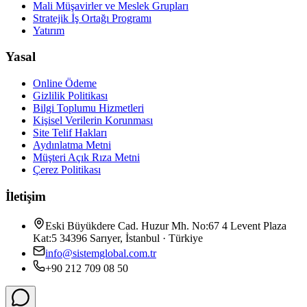
Mali Müşavirler ve Meslek Grupları
Stratejik İş Ortağı Programı
Yatırım
Yasal
Online Ödeme
Gizlilik Politikası
Bilgi Toplumu Hizmetleri
Kişisel Verilerin Korunması
Site Telif Hakları
Aydınlatma Metni
Müşteri Açık Rıza Metni
Çerez Politikası
İletişim
Eski Büyükdere Cad. Huzur Mh. No:67 4 Levent Plaza
Kat:5 34396 Sarıyer, İstanbul · Türkiye
info@sistemglobal.com.tr
+90 212 709 08 50