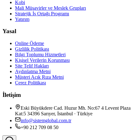
Kobi
Mali Müşavirler ve Meslek Grupları
Stratejik İş Ortağı Programı
Yatırım
Yasal
Online Ödeme
Gizlilik Politikası
Bilgi Toplumu Hizmetleri
Kişisel Verilerin Korunması
Site Telif Hakları
Aydınlatma Metni
Müşteri Açık Rıza Metni
Çerez Politikası
İletişim
Eski Büyükdere Cad. Huzur Mh. No:67 4 Levent Plaza
Kat:5 34396 Sarıyer, İstanbul · Türkiye
info@sistemglobal.com.tr
+90 212 709 08 50