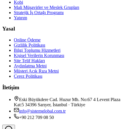
Kobi
Mali Müşavirler ve Meslek Grupları
Stratejik İş Ortağı Programı
Yatırım
Yasal
Online Ödeme
Gizlilik Politikası
Bilgi Toplumu Hizmetleri
Kişisel Verilerin Korunması
Site Telif Hakları
Aydınlatma Metni
Müşteri Açık Rıza Metni
Çerez Politikası
İletişim
Eski Büyükdere Cad. Huzur Mh. No:67 4 Levent Plaza
Kat:5 34396 Sarıyer, İstanbul · Türkiye
info@sistemglobal.com.tr
+90 212 709 08 50