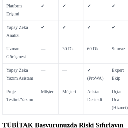
Platform
✔
✔
✔
✔
Erişimi
Yapay Zeka
✔
✔
✔
✔
Analizi
Uzman
—
30 Dk
60 Dk
Sınırsız
Görüşmesi
Yapay Zeka
—
—
✔
Expert
Yazım Asistanı
(ProWA)
Ekip
Proje
Müşteri
Müşteri
Asistan
Uçtan
Teslimi/Yazımı
Destekli
Uca
(Hizmet)
TÜBİTAK Başvurunuzda Riski Sıfırlayın