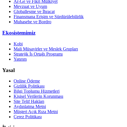
Ar-Ge ve Fikri Mülkiyet
Mevzuat ve Uyum
Globalleşme ve İhracat
Finansmana Erişim ve Sürdürülebilirlik
Muhasebe ve Bordro
Ekosistemimiz
Kobi
Mali Müşavirler ve Meslek Grupları
Stratejik İş Ortağı Programı
Yatırım
Yasal
Online Ödeme
Gizlilik Politikası
Bilgi Toplumu Hizmetleri
Kişisel Verilerin Korunması
Site Telif Hakları
Aydınlatma Metni
Müşteri Açık Rıza Metni
Çerez Politikası