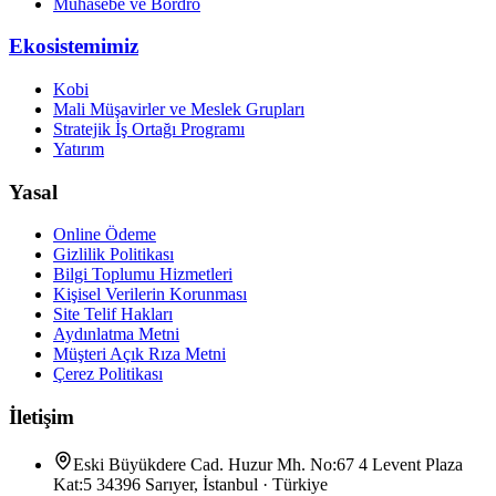
Muhasebe ve Bordro
Ekosistemimiz
Kobi
Mali Müşavirler ve Meslek Grupları
Stratejik İş Ortağı Programı
Yatırım
Yasal
Online Ödeme
Gizlilik Politikası
Bilgi Toplumu Hizmetleri
Kişisel Verilerin Korunması
Site Telif Hakları
Aydınlatma Metni
Müşteri Açık Rıza Metni
Çerez Politikası
İletişim
Eski Büyükdere Cad. Huzur Mh. No:67 4 Levent Plaza
Kat:5 34396 Sarıyer, İstanbul · Türkiye