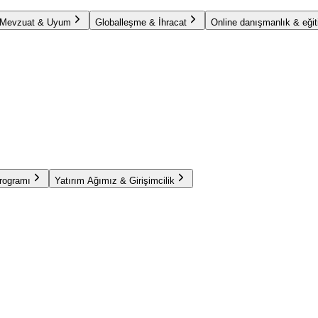
Mevzuat & Uyum
Globalleşme & İhracat
Online danışmanlık & eğit
Programı
Yatırım Ağımız & Girişimcilik