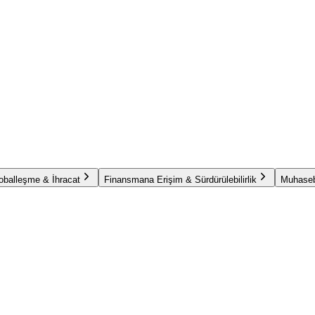
oballeşme & İhracat
Finansmana Erişim & Sürdürülebilirlik
Muhaseb