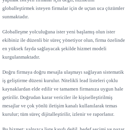
globalleştirmek isteyen firmalar için de uçtan uca çözümler
sunmaktadır.
Globalleşme yolculuğuna ister yeni başlamış olun ister
ekibiniz ile düzenli bir süreç yönetiyor olun, firma özelinde
en yüksek fayda sağlayacak şekilde hizmet modeli
Yükleniyor...
kurgulanmaktadır.
Doğru firmaya doğru mesajla ulaşmayı sağlayan sistematik
iş geliştirme düzeni kurulur. Nitelikli lead listeleri çoklu
kaynaklardan elde edilir ve tamamen firmanıza uygun hale
getirilir. Doğrudan karar vericiler ile kişiselleştirilmiş
mesajlar ve çok yönlü iletişim kanalı kullanılarak temas
kurulur; tüm süreç dijitalleştirilir, izlenir ve raporlanır.
Bu hizmet; yalnızca liste kaydı değil, hedef seçimi ve pazar