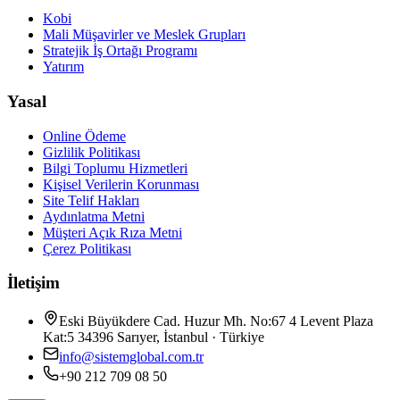
Kobi
Mali Müşavirler ve Meslek Grupları
Stratejik İş Ortağı Programı
Yatırım
Yasal
Online Ödeme
Gizlilik Politikası
Bilgi Toplumu Hizmetleri
Kişisel Verilerin Korunması
Site Telif Hakları
Aydınlatma Metni
Müşteri Açık Rıza Metni
Çerez Politikası
İletişim
Eski Büyükdere Cad. Huzur Mh. No:67 4 Levent Plaza
Kat:5 34396 Sarıyer, İstanbul · Türkiye
info@sistemglobal.com.tr
+90 212 709 08 50