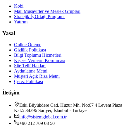
Kobi
Mali Müşavirler ve Meslek Grupları
Stratejik İş Ortağı Programı
Yatırım
Yasal
Online Ödeme
Gizlilik Politikası
Bilgi Toplumu Hizmetleri
Kişisel Verilerin Korunması
Site Telif Hakları
Aydınlatma Metni
Müşteri Açık Rıza Metni
Çerez Politikası
İletişim
Eski Büyükdere Cad. Huzur Mh. No:67 4 Levent Plaza
Kat:5 34396 Sarıyer, İstanbul · Türkiye
info@sistemglobal.com.tr
+90 212 709 08 50