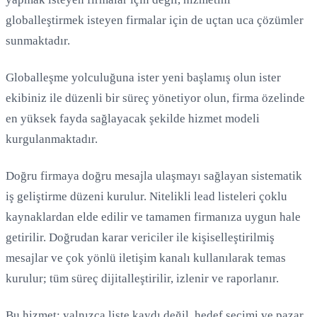
globalleştirmek isteyen firmalar için de uçtan uca çözümler
sunmaktadır.
Globalleşme yolculuğuna ister yeni başlamış olun ister
ekibiniz ile düzenli bir süreç yönetiyor olun, firma özelinde
en yüksek fayda sağlayacak şekilde hizmet modeli
Yükleniyor...
kurgulanmaktadır.
Doğru firmaya doğru mesajla ulaşmayı sağlayan sistematik
iş geliştirme düzeni kurulur. Nitelikli lead listeleri çoklu
kaynaklardan elde edilir ve tamamen firmanıza uygun hale
getirilir. Doğrudan karar vericiler ile kişiselleştirilmiş
mesajlar ve çok yönlü iletişim kanalı kullanılarak temas
kurulur; tüm süreç dijitalleştirilir, izlenir ve raporlanır.
Bu hizmet; yalnızca liste kaydı değil, hedef seçimi ve pazar