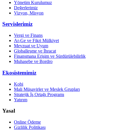
Yönetim Kurulumuz
Değerlerimiz
Vizyon, Misyon
Servislerimiz
Vergi ve Finans
Ar-Ge ve Fikri Mülkiyet
Mevzuat ve Uyum
Globalleşme ve İhracat
Finansmana Erişim ve Sürdürülebilirlik
Muhasebe ve Bordro
Ekosistemimiz
Kobi
Mali Müşavirler ve Meslek Grupları
Stratejik İş Ortağı Programı
Yatırım
Yasal
Online Ödeme
Gizlilik Politikası