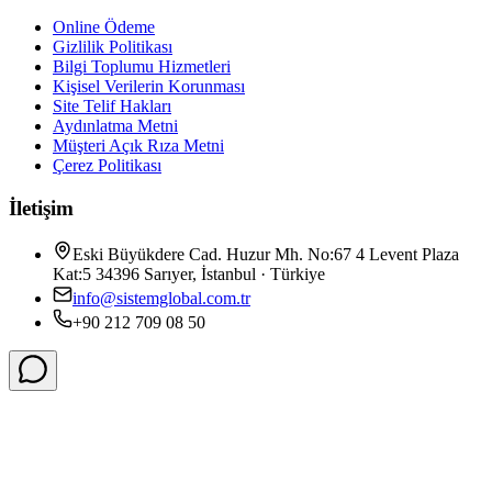
Online Ödeme
Gizlilik Politikası
Bilgi Toplumu Hizmetleri
Kişisel Verilerin Korunması
Site Telif Hakları
Aydınlatma Metni
Müşteri Açık Rıza Metni
Çerez Politikası
İletişim
Eski Büyükdere Cad. Huzur Mh. No:67 4 Levent Plaza
Kat:5 34396 Sarıyer, İstanbul · Türkiye
info@sistemglobal.com.tr
+90 212 709 08 50