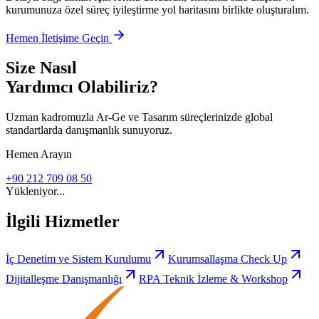
kurumunuza özel süreç iyileştirme yol haritasını birlikte oluşturalım.
Hemen İletişime Geçin
Size Nasıl
Yardımcı Olabiliriz?
Uzman kadromuzla Ar-Ge ve Tasarım süreçlerinizde global
standartlarda danışmanlık sunuyoruz.
Hemen Arayın
+90 212 709 08 50
Yükleniyor...
İlgili Hizmetler
İç Denetim ve Sistem Kurulumu
Kurumsallaşma Check Up
Dijitalleşme Danışmanlığı
RPA Teknik İzleme & Workshop