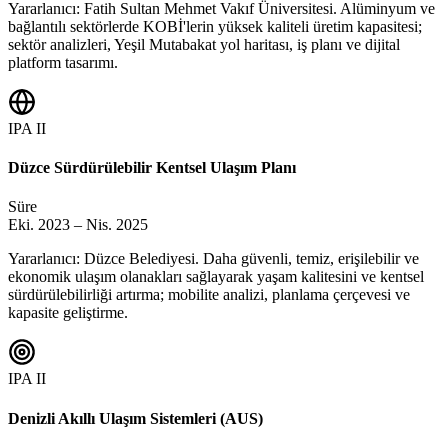
Yararlanıcı: Fatih Sultan Mehmet Vakıf Üniversitesi. Alüminyum ve
bağlantılı sektörlerde KOBİ'lerin yüksek kaliteli üretim kapasitesi;
sektör analizleri, Yeşil Mutabakat yol haritası, iş planı ve dijital
platform tasarımı.
IPA II
Düzce Sürdürülebilir Kentsel Ulaşım Planı
Süre
Eki. 2023 – Nis. 2025
Yararlanıcı: Düzce Belediyesi. Daha güvenli, temiz, erişilebilir ve
ekonomik ulaşım olanakları sağlayarak yaşam kalitesini ve kentsel
sürdürülebilirliği artırma; mobilite analizi, planlama çerçevesi ve
kapasite geliştirme.
IPA II
Denizli Akıllı Ulaşım Sistemleri (AUS)