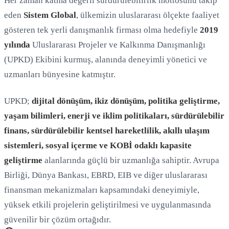
Her zaman katma değerli sürdürülebilirlik mottosunu takip
eden
Sistem Global
, ülkemizin uluslararası ölçekte faaliyet
gösteren tek yerli danışmanlık firması olma hedefiyle
2019
yılında
Uluslararası Projeler ve Kalkınma Danışmanlığı
(UPKD) Ekibini kurmuş, alanında deneyimli yönetici ve
uzmanları bünyesine katmıştır.
UPKD;
dijital dönüşüm, ikiz dönüşüm, politika geliştirme,
yaşam bilimleri, enerji ve iklim politikaları, sürdürülebilir
finans, sürdürülebilir kentsel hareketlilik, akıllı ulaşım
sistemleri, sosyal içerme ve KOBİ odaklı kapasite
geliştirme
alanlarında güçlü bir uzmanlığa sahiptir. Avrupa
Birliği, Dünya Bankası, EBRD, EIB ve diğer uluslararası
finansman mekanizmaları kapsamındaki deneyimiyle,
yüksek etkili projelerin geliştirilmesi ve uygulanmasında
güvenilir bir çözüm ortağıdır.