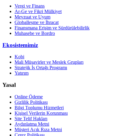
Vergi ve Finans
Ar-Ge ve Fikri Mülkiyet
Mevzuat ve Uyum
Globalleşme ve İhracat
Finansmana Erişim ve Sürdürülebilirlik
Muhasebe ve Bordro
Ekosistemimiz
Kobi
Mali Müşavirler ve Meslek Grupları
Stratejik İş Ortağı Programı
Yatırım
Yasal
Online Ödeme
Gizlilik Politikası
Bilgi Toplumu Hizmetleri
Kişisel Verilerin Korunması
Site Telif Hakları
Aydınlatma Metni
Müşteri Açık Rıza Metni
Çerez Politikası