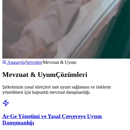
Anasayfa
/
Servisler
/
Mevzuat & Uyum
Mevzuat & Uyum
Çözümleri
Şirketinizin yasal süreçlere tam uyum sağlaması ve risklerin
yönetilmesi için kapsamlı mevzuat danışmanlığı.
Ar-Ge Yönetimi ve Yasal Çerçeveye Uyum
Danışmanlığı