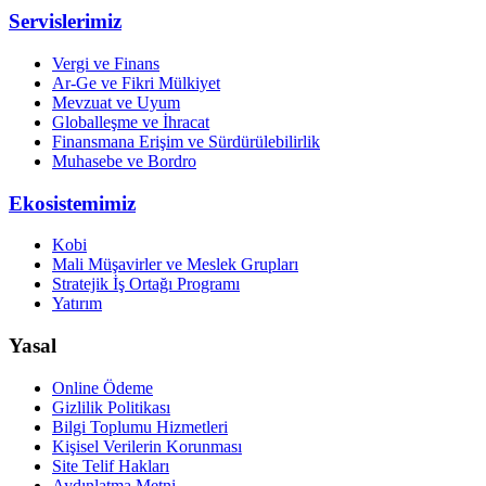
Servislerimiz
Vergi ve Finans
Ar-Ge ve Fikri Mülkiyet
Mevzuat ve Uyum
Globalleşme ve İhracat
Finansmana Erişim ve Sürdürülebilirlik
Muhasebe ve Bordro
Ekosistemimiz
Kobi
Mali Müşavirler ve Meslek Grupları
Stratejik İş Ortağı Programı
Yatırım
Yasal
Online Ödeme
Gizlilik Politikası
Bilgi Toplumu Hizmetleri
Kişisel Verilerin Korunması
Site Telif Hakları
Aydınlatma Metni