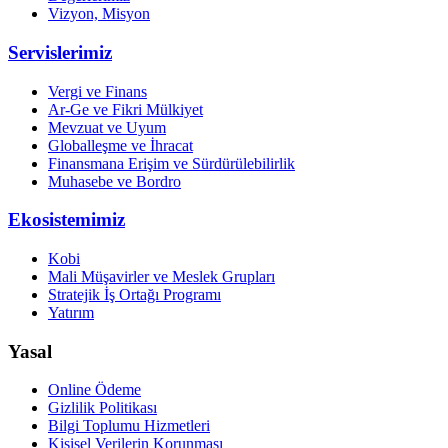
Vizyon, Misyon
Servislerimiz
Vergi ve Finans
Ar-Ge ve Fikri Mülkiyet
Mevzuat ve Uyum
Globalleşme ve İhracat
Finansmana Erişim ve Sürdürülebilirlik
Muhasebe ve Bordro
Ekosistemimiz
Kobi
Mali Müşavirler ve Meslek Grupları
Stratejik İş Ortağı Programı
Yatırım
Yasal
Online Ödeme
Gizlilik Politikası
Bilgi Toplumu Hizmetleri
Kişisel Verilerin Korunması