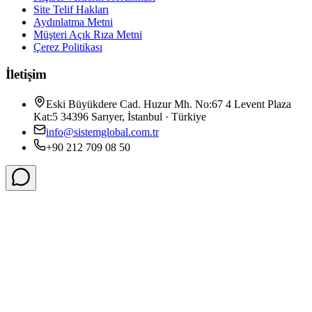
Site Telif Hakları
Aydınlatma Metni
Müşteri Açık Rıza Metni
Çerez Politikası
İletişim
Eski Büyükdere Cad. Huzur Mh. No:67 4 Levent Plaza
Kat:5 34396 Sarıyer, İstanbul · Türkiye
info@sistemglobal.com.tr
+90 212 709 08 50