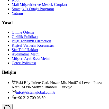
Kobi
Mali Müşavirler ve Meslek Grupları
Stratejik İş Ortağı Programı
Yatırım
Yasal
Online Ödeme
Gizlilik Politikası
Bilgi Toplumu Hizmetleri
Kişisel Verilerin Korunması
Site Telif Hakları
Aydınlatma Metni
Müşteri Açık Rıza Metni
Çerez Politikası
İletişim
Eski Büyükdere Cad. Huzur Mh. No:67 4 Levent Plaza
Kat:5 34396 Sarıyer, İstanbul · Türkiye
info@sistemglobal.com.tr
+90 212 709 08 50