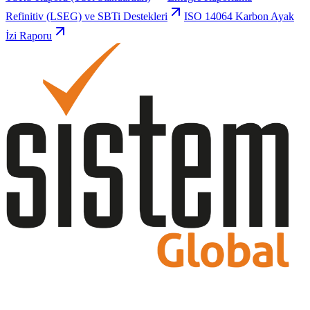
Refinitiv (LSEG) ve SBTi Destekleri
ISO 14064 Karbon Ayak
İzi Raporu