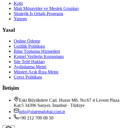
Kobi
Mali Müşavirler ve Meslek Grupları
Stratejik İş Ortağı Programı
Yatırım
Yasal
Online Ödeme
Gizlilik Politikası
Bilgi Toplumu Hizmetleri
Kişisel Verilerin Korunması
Site Telif Hakları
Aydınlatma Metni
Müşteri Açık Rıza Metni
Çerez Politikası
İletişim
Eski Büyükdere Cad. Huzur Mh. No:67 4 Levent Plaza
Kat:5 34396 Sarıyer, İstanbul · Türkiye
info@sistemglobal.com.tr
+90 212 709 08 50