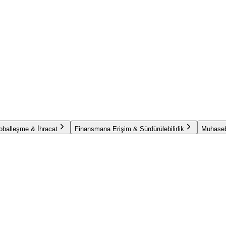
oballeşme & İhracat
Finansmana Erişim & Sürdürülebilirlik
Muhaseb