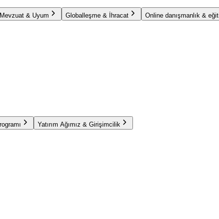
Mevzuat & Uyum
Globalleşme & İhracat
Online danışmanlık & eğit
Programı
Yatırım Ağımız & Girişimcilik