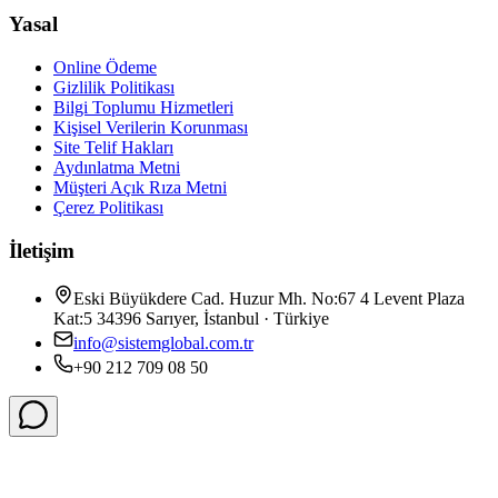
Yasal
Online Ödeme
Gizlilik Politikası
Bilgi Toplumu Hizmetleri
Kişisel Verilerin Korunması
Site Telif Hakları
Aydınlatma Metni
Müşteri Açık Rıza Metni
Çerez Politikası
İletişim
Eski Büyükdere Cad. Huzur Mh. No:67 4 Levent Plaza
Kat:5 34396 Sarıyer, İstanbul · Türkiye
info@sistemglobal.com.tr
+90 212 709 08 50