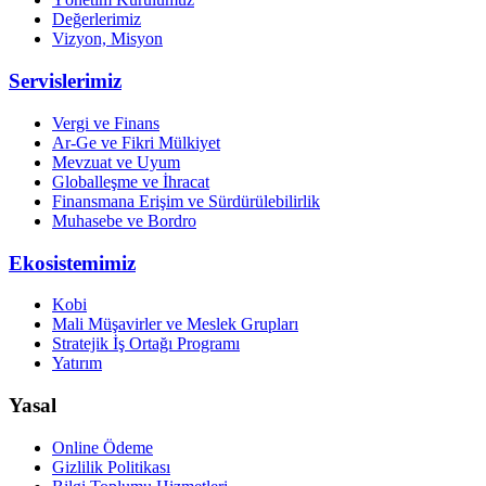
Değerlerimiz
Vizyon, Misyon
Servislerimiz
Vergi ve Finans
Ar-Ge ve Fikri Mülkiyet
Mevzuat ve Uyum
Globalleşme ve İhracat
Finansmana Erişim ve Sürdürülebilirlik
Muhasebe ve Bordro
Ekosistemimiz
Kobi
Mali Müşavirler ve Meslek Grupları
Stratejik İş Ortağı Programı
Yatırım
Yasal
Online Ödeme
Gizlilik Politikası