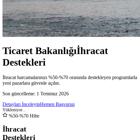
Ticaret Bakanlığı
İhracat
Destekleri
İhracat harcamalarınızı %50-%70 oranında destekleyen programlarla
yeni pazarlara güvenle açılın.
Son güncelleme:
1 Temmuz 2026
Detayları İnceleyin
Hemen Başvurun
%50-%70 Hibe
İhracat
Destekleri