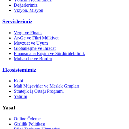
Değerlerimiz
Vizyon, Misyon
Servislerimiz
Vergi ve Finans
Ar-Ge ve Fikri Mülkiyet
Mevzuat ve Uyum
Globalleşme ve İhracat
Finansmana Erişim ve Sürdürülebilirlik
Muhasebe ve Bordro
Ekosistemimiz
Kobi
Mali Müşavirler ve Meslek Grupları
Stratejik İş Ortağı Programı
Yatırım
Yasal
Online Ödeme
Gizlilik Politikası