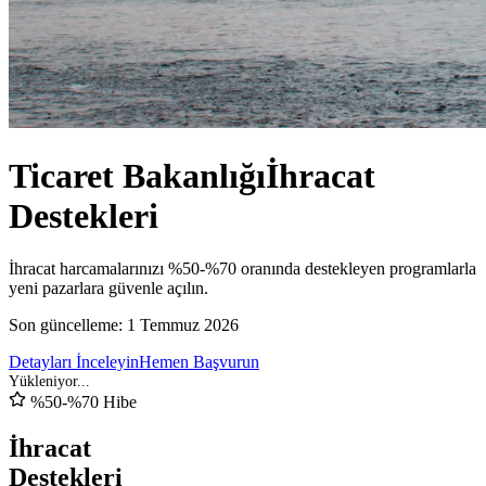
Ticaret Bakanlığı
İhracat
Destekleri
İhracat harcamalarınızı %50-%70 oranında destekleyen programlarla
yeni pazarlara güvenle açılın.
Son güncelleme:
1 Temmuz 2026
Detayları İnceleyin
Hemen Başvurun
%50-%70 Hibe
İhracat
Destekleri