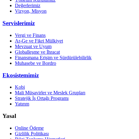
Değerlerimiz
Vizyon, Misyon
Servislerimiz
Vergi ve Finans
Ar-Ge ve Fikri Mülkiyet
Mevzuat ve Uyum
Globalleşme ve İhracat
Finansmana Erişim ve Sürdürülebilirlik
Muhasebe ve Bordro
Ekosistemimiz
Kobi
Mali Müşavirler ve Meslek Grupları
Stratejik İş Ortağı Programı
Yatırım
Yasal
Online Ödeme
Gizlilik Politikası