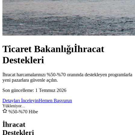
Ticaret Bakanlığı
İhracat
Destekleri
İhracat harcamalarınızı %50-%70 oranında destekleyen programlarla
yeni pazarlara güvenle açılın.
Son güncelleme:
1 Temmuz 2026
Detayları İnceleyin
Hemen Başvurun
%50-%70 Hibe
İhracat
Destekleri