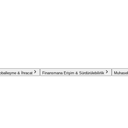
oballeşme & İhracat
Finansmana Erişim & Sürdürülebilirlik
Muhaseb