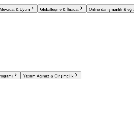
Mevzuat & Uyum
Globalleşme & İhracat
Online danışmanlık & eğit
Programı
Yatırım Ağımız & Girişimcilik