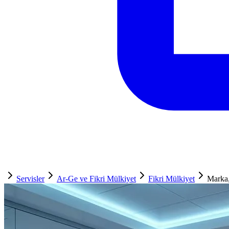
Servisler
Ar-Ge ve Fikri Mülkiyet
Fikri Mülkiyet
Marka,