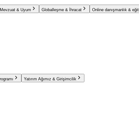
Mevzuat & Uyum
Globalleşme & İhracat
Online danışmanlık & eğit
Programı
Yatırım Ağımız & Girişimcilik