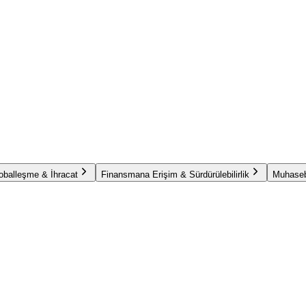
oballeşme & İhracat
Finansmana Erişim & Sürdürülebilirlik
Muhaseb