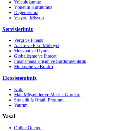
Yolculuğumuz
Yönetim Kurulumuz
Değerlerimiz
Vizyon, Misyon
Servislerimiz
Vergi ve Finans
Ar-Ge ve Fikri Mülkiyet
Mevzuat ve Uyum
Globalleşme ve İhracat
Finansmana Erişim ve Sürdürülebilirlik
Muhasebe ve Bordro
Ekosistemimiz
Kobi
Mali Müşavirler ve Meslek Grupları
Stratejik İş Ortağı Programı
Yatırım
Yasal
Online Ödeme