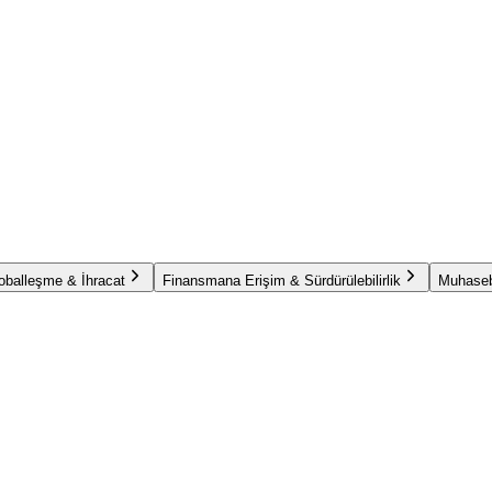
oballeşme & İhracat
Finansmana Erişim & Sürdürülebilirlik
Muhaseb