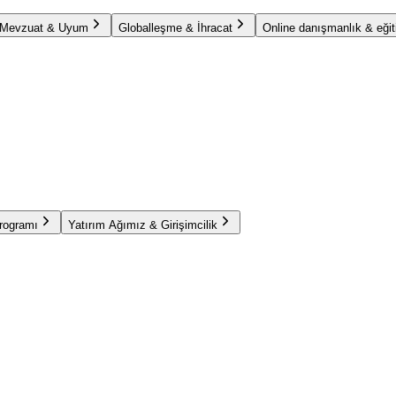
Mevzuat & Uyum
Globalleşme & İhracat
Online danışmanlık & eğit
Programı
Yatırım Ağımız & Girişimcilik