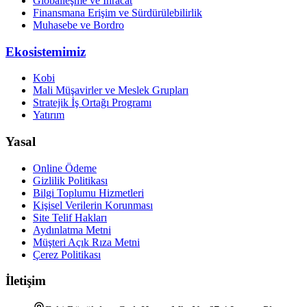
Globalleşme ve İhracat
Finansmana Erişim ve Sürdürülebilirlik
Muhasebe ve Bordro
Ekosistemimiz
Kobi
Mali Müşavirler ve Meslek Grupları
Stratejik İş Ortağı Programı
Yatırım
Yasal
Online Ödeme
Gizlilik Politikası
Bilgi Toplumu Hizmetleri
Kişisel Verilerin Korunması
Site Telif Hakları
Aydınlatma Metni
Müşteri Açık Rıza Metni
Çerez Politikası
İletişim