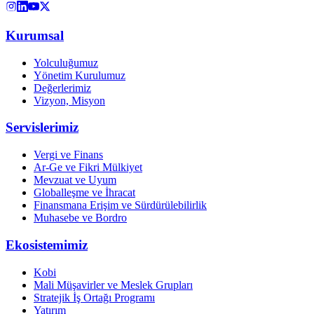
Kurumsal
Yolculuğumuz
Yönetim Kurulumuz
Değerlerimiz
Vizyon, Misyon
Servislerimiz
Vergi ve Finans
Ar-Ge ve Fikri Mülkiyet
Mevzuat ve Uyum
Globalleşme ve İhracat
Finansmana Erişim ve Sürdürülebilirlik
Muhasebe ve Bordro
Ekosistemimiz
Kobi
Mali Müşavirler ve Meslek Grupları
Stratejik İş Ortağı Programı
Yatırım