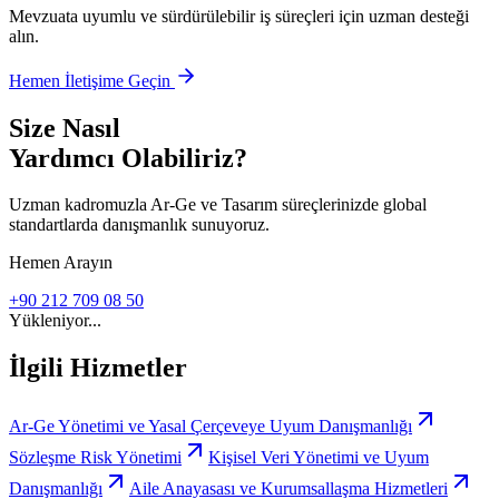
Mevzuata uyumlu ve sürdürülebilir iş süreçleri için uzman desteği
alın.
Hemen İletişime Geçin
Size Nasıl
Yardımcı Olabiliriz?
Uzman kadromuzla Ar-Ge ve Tasarım süreçlerinizde global
standartlarda danışmanlık sunuyoruz.
Hemen Arayın
+90 212 709 08 50
Yükleniyor...
İlgili Hizmetler
Ar-Ge Yönetimi ve Yasal Çerçeveye Uyum Danışmanlığı
Sözleşme Risk Yönetimi
Kişisel Veri Yönetimi ve Uyum
Danışmanlığı
Aile Anayasası ve Kurumsallaşma Hizmetleri