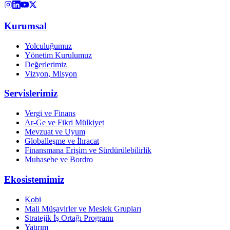
Kurumsal
Yolculuğumuz
Yönetim Kurulumuz
Değerlerimiz
Vizyon, Misyon
Servislerimiz
Vergi ve Finans
Ar-Ge ve Fikri Mülkiyet
Mevzuat ve Uyum
Globalleşme ve İhracat
Finansmana Erişim ve Sürdürülebilirlik
Muhasebe ve Bordro
Ekosistemimiz
Kobi
Mali Müşavirler ve Meslek Grupları
Stratejik İş Ortağı Programı
Yatırım