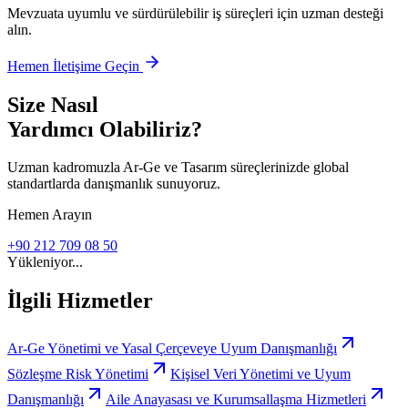
Mevzuata uyumlu ve sürdürülebilir iş süreçleri için uzman desteği
alın.
Hemen İletişime Geçin
Size Nasıl
Yardımcı Olabiliriz?
Uzman kadromuzla Ar-Ge ve Tasarım süreçlerinizde global
standartlarda danışmanlık sunuyoruz.
Hemen Arayın
+90 212 709 08 50
Yükleniyor...
İlgili Hizmetler
Ar-Ge Yönetimi ve Yasal Çerçeveye Uyum Danışmanlığı
Sözleşme Risk Yönetimi
Kişisel Veri Yönetimi ve Uyum
Danışmanlığı
Aile Anayasası ve Kurumsallaşma Hizmetleri