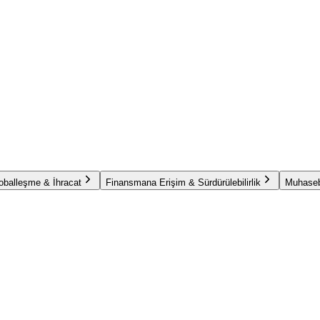
oballeşme & İhracat
Finansmana Erişim & Sürdürülebilirlik
Muhaseb