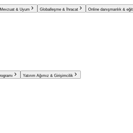
Mevzuat & Uyum
Globalleşme & İhracat
Online danışmanlık & eğit
Programı
Yatırım Ağımız & Girişimcilik