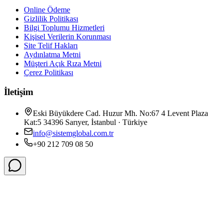
Online Ödeme
Gizlilik Politikası
Bilgi Toplumu Hizmetleri
Kişisel Verilerin Korunması
Site Telif Hakları
Aydınlatma Metni
Müşteri Açık Rıza Metni
Çerez Politikası
İletişim
Eski Büyükdere Cad. Huzur Mh. No:67 4 Levent Plaza
Kat:5 34396 Sarıyer, İstanbul · Türkiye
info@sistemglobal.com.tr
+90 212 709 08 50