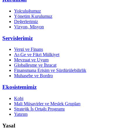
Yolculuğumuz
Yönetim Kurulumuz
Değerlerimiz
Vizyon, Misyon
Servislerimiz
Vergi ve Finans
Ar-Ge ve Fikri Mülkiyet
Mevzuat ve Uyum
Globalleşme ve İhracat
Finansmana Erişim ve Sürdürülebilirlik
Muhasebe ve Bordro
Ekosistemimiz
Kobi
Mali Müşavirler ve Meslek Grupları
Stratejik İş Ortağı Programı
Yatırım
Yasal