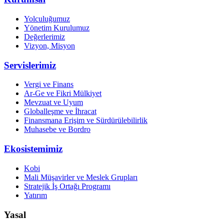
Yolculuğumuz
Yönetim Kurulumuz
Değerlerimiz
Vizyon, Misyon
Servislerimiz
Vergi ve Finans
Ar-Ge ve Fikri Mülkiyet
Mevzuat ve Uyum
Globalleşme ve İhracat
Finansmana Erişim ve Sürdürülebilirlik
Muhasebe ve Bordro
Ekosistemimiz
Kobi
Mali Müşavirler ve Meslek Grupları
Stratejik İş Ortağı Programı
Yatırım
Yasal