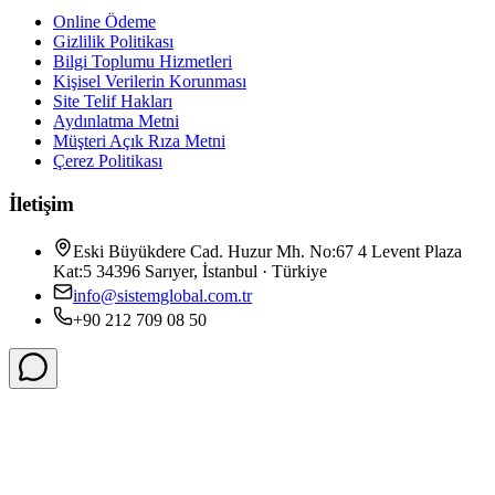
Online Ödeme
Gizlilik Politikası
Bilgi Toplumu Hizmetleri
Kişisel Verilerin Korunması
Site Telif Hakları
Aydınlatma Metni
Müşteri Açık Rıza Metni
Çerez Politikası
İletişim
Eski Büyükdere Cad. Huzur Mh. No:67 4 Levent Plaza
Kat:5 34396 Sarıyer, İstanbul · Türkiye
info@sistemglobal.com.tr
+90 212 709 08 50