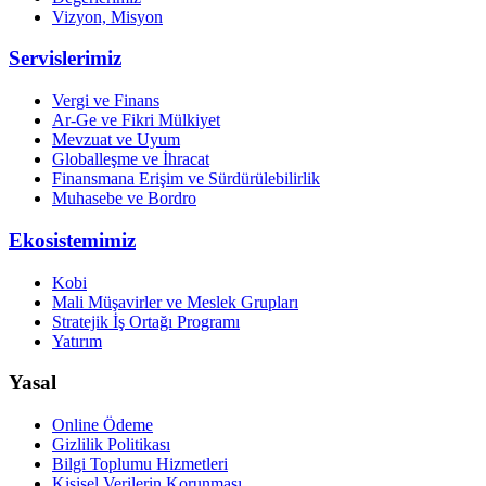
Vizyon, Misyon
Servislerimiz
Vergi ve Finans
Ar-Ge ve Fikri Mülkiyet
Mevzuat ve Uyum
Globalleşme ve İhracat
Finansmana Erişim ve Sürdürülebilirlik
Muhasebe ve Bordro
Ekosistemimiz
Kobi
Mali Müşavirler ve Meslek Grupları
Stratejik İş Ortağı Programı
Yatırım
Yasal
Online Ödeme
Gizlilik Politikası
Bilgi Toplumu Hizmetleri
Kişisel Verilerin Korunması