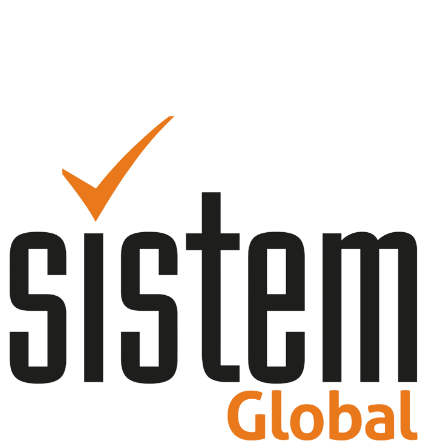
Analizler
Uygunluk analizleri ve değerlendirme formları
39 İçerik