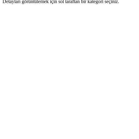
Detayları görüntülemek için sol taraftan bir kategori seçiniz.
Mevzuat Bültenleri
Aylık mevzuat bültenleri ve güncellemeler
1157 İçerik
Basın Bültenleri