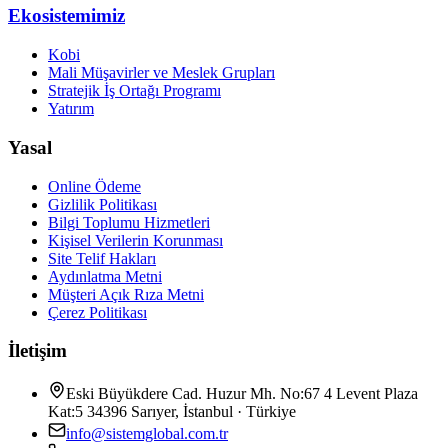
Ekosistemimiz
Kobi
Mali Müşavirler ve Meslek Grupları
Stratejik İş Ortağı Programı
Yatırım
Yasal
Online Ödeme
Gizlilik Politikası
Bilgi Toplumu Hizmetleri
Kişisel Verilerin Korunması
Site Telif Hakları
Aydınlatma Metni
Müşteri Açık Rıza Metni
Çerez Politikası
İletişim
Eski Büyükdere Cad. Huzur Mh. No:67 4 Levent Plaza
Kat:5 34396 Sarıyer, İstanbul · Türkiye
info@sistemglobal.com.tr