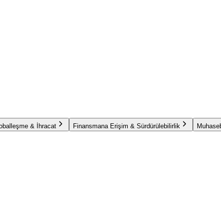
oballeşme & İhracat
Finansmana Erişim & Sürdürülebilirlik
Muhaseb