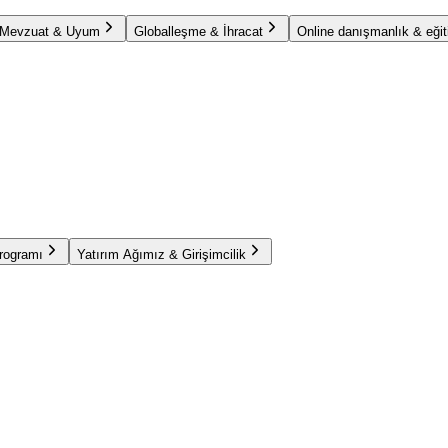
Mevzuat & Uyum
Globalleşme & İhracat
Online danışmanlık & eğit
Programı
Yatırım Ağımız & Girişimcilik