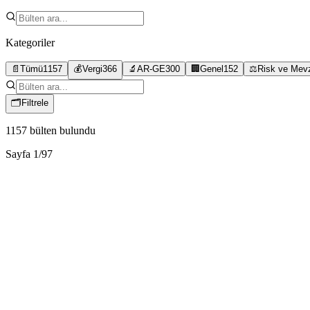
Kategoriler
📄
Tümü
1157
💰
Vergi
366
🔬
AR-GE
300
🏢
Genel
152
⚖️
Risk ve Mev
🗂
Filtrele
1157
bülten bulundu
Sayfa
1
/
97