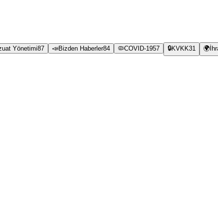
zuat Yönetimi
87
📣
Bizden Haberler
84
🦠
COVID-19
57
🔒
KVKK
31
🌍
İh