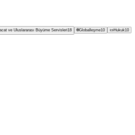
racat ve Uluslararası Büyüme Servisleri
18
🌐
Globalleşme
10
📜
Hukuk
10