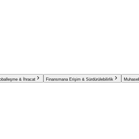
oballeşme & İhracat
Finansmana Erişim & Sürdürülebilirlik
Muhaseb