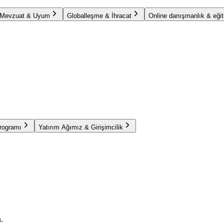
Mevzuat & Uyum
Globalleşme & İhracat
Online danışmanlık & eğit
Programı
Yatırım Ağımız & Girişimcilik
.