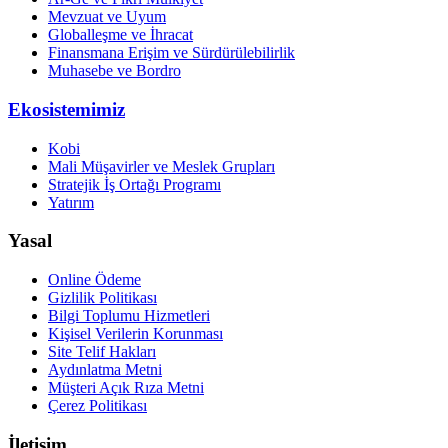
Mevzuat ve Uyum
Globalleşme ve İhracat
Finansmana Erişim ve Sürdürülebilirlik
Muhasebe ve Bordro
Ekosistemimiz
Kobi
Mali Müşavirler ve Meslek Grupları
Stratejik İş Ortağı Programı
Yatırım
Yasal
Online Ödeme
Gizlilik Politikası
Bilgi Toplumu Hizmetleri
Kişisel Verilerin Korunması
Site Telif Hakları
Aydınlatma Metni
Müşteri Açık Rıza Metni
Çerez Politikası
İletişim