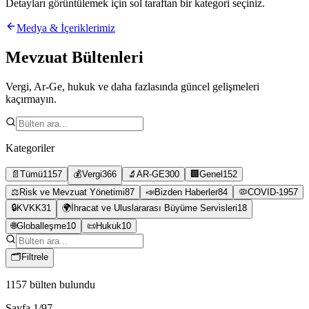
Detayları görüntülemek için sol taraftan bir kategori seçiniz.
Medya & İçeriklerimiz
Mevzuat Bültenleri
Vergi, Ar-Ge, hukuk ve daha fazlasında güncel gelişmeleri
kaçırmayın.
Kategoriler
📄
Tümü
1157
💰
Vergi
366
🔬
AR-GE
300
🏢
Genel
152
⚖️
Risk ve Mevzuat Yönetimi
87
📣
Bizden Haberler
84
🦠
COVID-19
57
🔒
KVKK
31
🌍
İhracat ve Uluslararası Büyüme Servisleri
18
🌐
Globalleşme
10
📜
Hukuk
10
🗂
Filtrele
1157
bülten bulundu
Sayfa
1
/
97