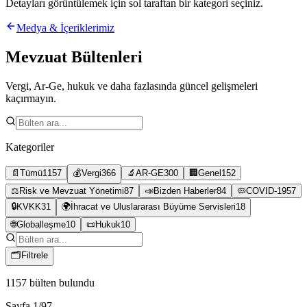
Detayları görüntülemek için sol taraftan bir kategori seçiniz.
Medya & İçeriklerimiz
Mevzuat Bültenleri
Vergi, Ar-Ge, hukuk ve daha fazlasında güncel gelişmeleri
kaçırmayın.
Kategoriler
📄
Tümü
1157
💰
Vergi
366
🔬
AR-GE
300
🏢
Genel
152
⚖️
Risk ve Mevzuat Yönetimi
87
📣
Bizden Haberler
84
🦠
COVID-19
57
🔒
KVKK
31
🌍
İhracat ve Uluslararası Büyüme Servisleri
18
🌐
Globalleşme
10
📜
Hukuk
10
🗂
Filtrele
1157
bülten bulundu
Sayfa
1
/
97