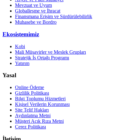
Mevzuat ve Uyum
Globalleşme ve İhracat
Finansmana Erişim ve Sürdürülebilirlik
Muhasebe ve Bordro
Ekosistemimiz
Kobi
Mali Müşavirler ve Meslek Grupları
Stratejik İş Ortağı Programı
Yatırım
Yasal
Online Ödeme
Gizlilik Politikası
Bilgi Toplumu Hizmetleri
Kişisel Verilerin Korunması
Site Telif Hakları
Aydınlatma Metni
Müşteri Açık Rıza Metni
Çerez Politikası
İletişim